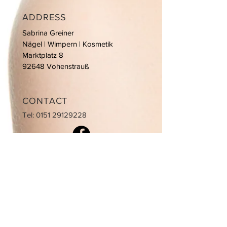
ADDRESS
Sabrina Greiner
Nägel | Wimpern | Kosmetik
Marktplatz 8
92648 Vohenstrauß
CONTACT
Tel:
0151 29129228
OPENING HOURS
Termine nach Vereinbarung