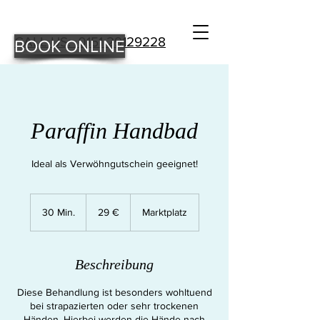
CALL US: 0151 29129228
BOOK ONLINE
Paraffin Handbad
Ideal als Verwöhngutschein geeignet!
29
Euro
30 Min.
3
29 €
Marktplatz
0
M
i
Beschreibung
n
.
Diese Behandlung ist besonders wohltuend
bei strapazierten oder sehr trockenen
Händen. Hierbei werden die Hände nach